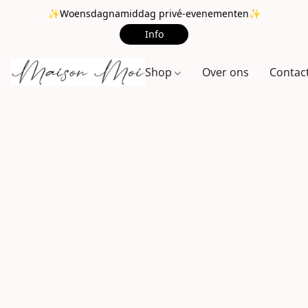
✨Woensdagnamiddag privé-evenementen✨
Info
Shop
Over ons
Contac