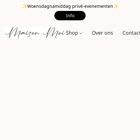
✨Woensdagnamiddag privé-evenementen✨
Info
Shop
Over ons
Contac