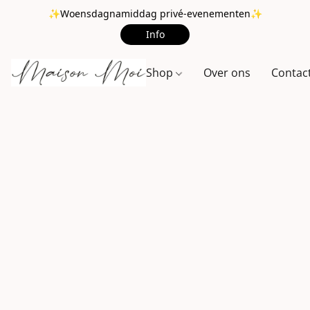
✨Woensdagnamiddag privé-evenementen✨
Info
Shop
Over ons
Contac