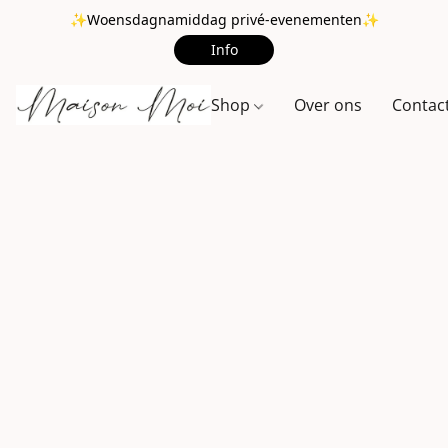
✨Woensdagnamiddag privé-evenementen✨
Info
Shop
Over ons
Contac