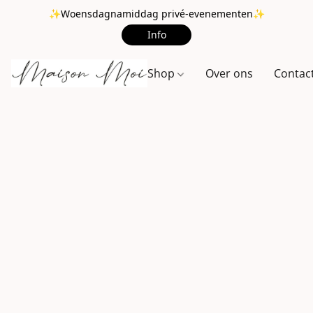
✨Woensdagnamiddag privé-evenementen✨
Info
Shop
Over ons
Contac