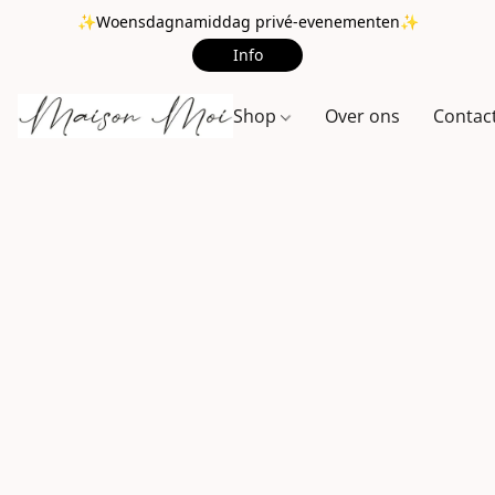
✨Woensdagnamiddag privé-evenementen✨
Info
Shop
Over ons
Contac