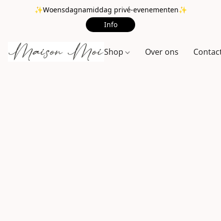
✨Woensdagnamiddag privé-evenementen✨
Info
Shop
Over ons
Contac