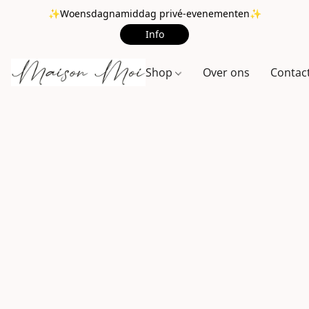
✨Woensdagnamiddag privé-evenementen✨
Info
Shop
Over ons
Contac