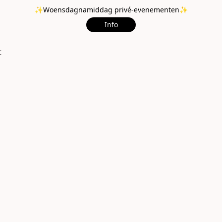
✨Woensdagnamiddag privé-evenementen✨
Info
t