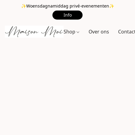
✨Woensdagnamiddag privé-evenementen✨
Info
Shop
Over ons
Contac