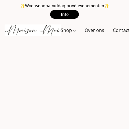
✨Woensdagnamiddag privé-evenementen✨
Info
Shop
Over ons
Contac