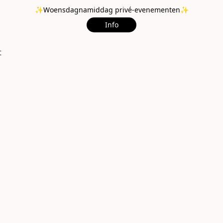
✨Woensdagnamiddag privé-evenementen✨
Info
t