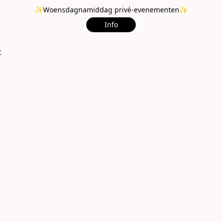
✨Woensdagnamiddag privé-evenementen✨
Info
t