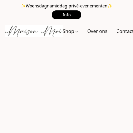
✨Woensdagnamiddag privé-evenementen✨
Info
Shop
Over ons
Contac