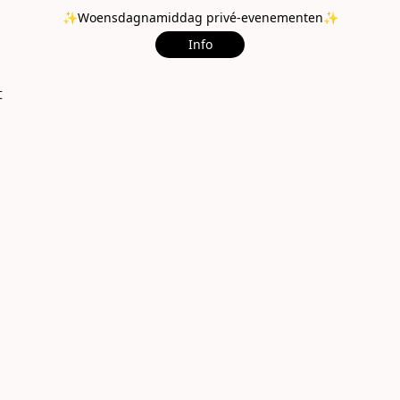
✨Woensdagnamiddag privé-evenementen✨
Info
t