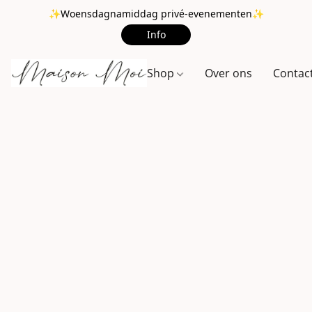
✨Woensdagnamiddag privé-evenementen✨
Info
Shop
Over ons
Contac