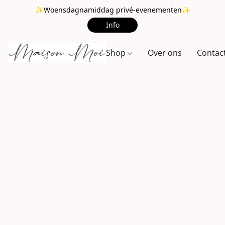
✨Woensdagnamiddag privé-evenementen✨
Info
Shop
Over ons
Contac