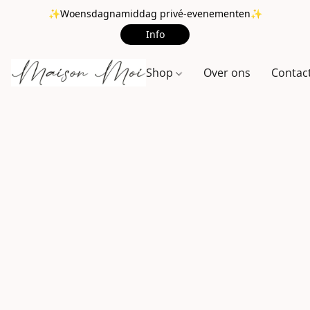
✨Woensdagnamiddag privé-evenementen✨
Info
Shop
Over ons
Contac