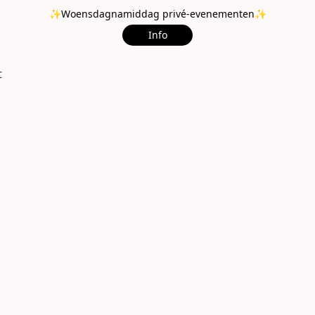
✨Woensdagnamiddag privé-evenementen✨
Info
t