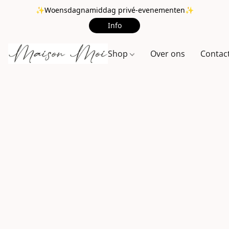
✨Woensdagnamiddag privé-evenementen✨
Info
Shop
Over ons
Contac