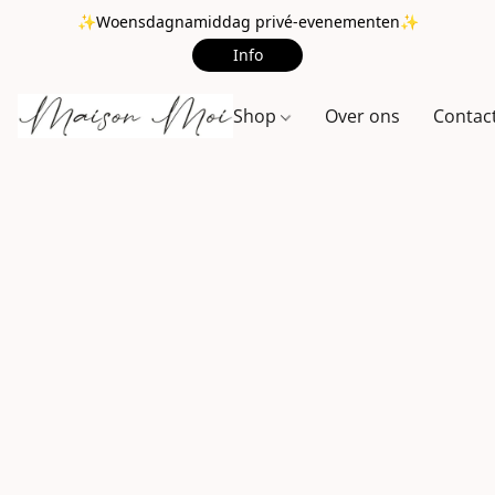
✨Woensdagnamiddag privé-evenementen✨
Info
Shop
Over ons
Contac