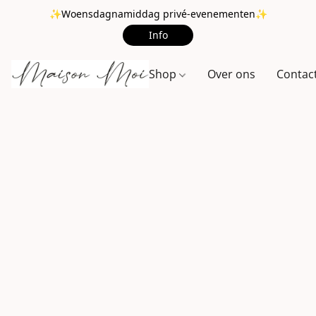
✨Woensdagnamiddag privé-evenementen✨
Info
Shop
Over ons
Contac