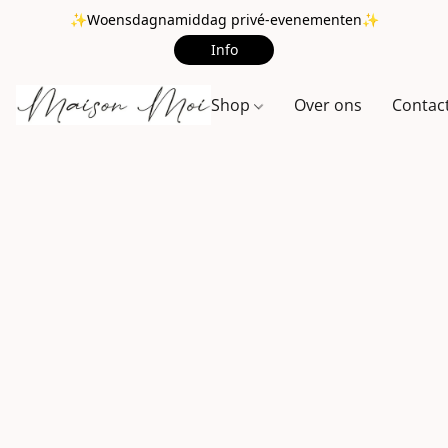
✨Woensdagnamiddag privé-evenementen✨
Info
Shop
Over ons
Contac