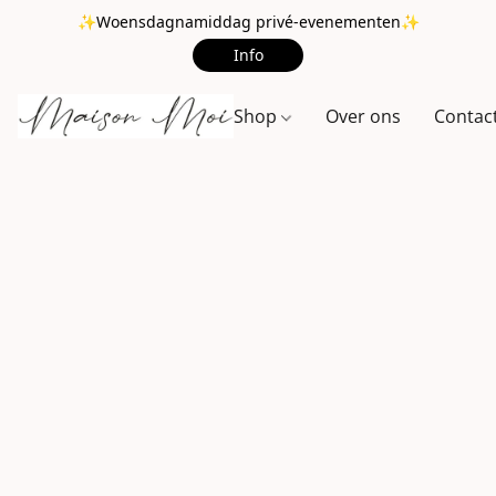
✨Woensdagnamiddag privé-evenementen✨
Info
Shop
Over ons
Contac