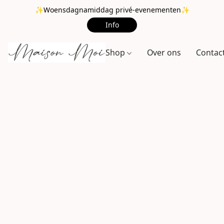
✨Woensdagnamiddag privé-evenementen✨
Info
Shop
Over ons
Contac